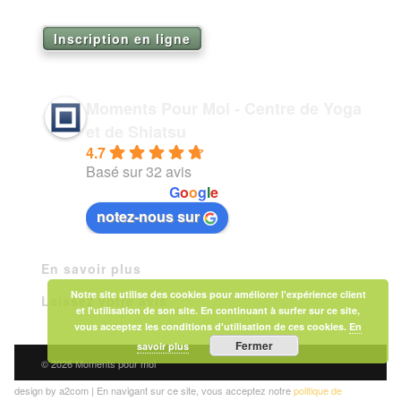
2026
Inscription en ligne
Moments Pour Moi - Centre de Yoga
et de Shiatsu
4.7
Basé sur 32 avis
powered by
G
o
o
g
l
e
notez-nous sur
En savoir plus
Notre site utilise des cookies pour améliorer l'expérience client
Laissez votre avis
et l'utilisation de son site. En continuant à surfer sur ce site,
vous acceptez les conditions d'utilisation de ces cookies.
En
Fermer
savoir plus
© 2026 Moments pour moi
design by a2com | En navigant sur ce site, vous acceptez notre
politique de