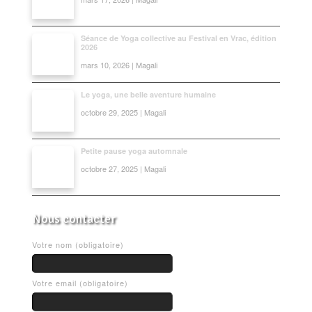
Séance de Yoga collective au Festival en Vrac, édition
2026
mars 10, 2026 | Magali
Le yoga, une belle aventure humaine
octobre 29, 2025 | Magali
Petite pause yoga automnale
octobre 27, 2025 | Magali
Nous contacter
Votre nom (obligatoire)
Votre email (obligatoire)