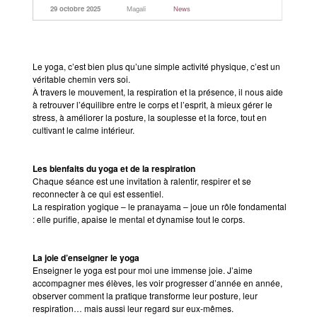
29 octobre 2025
Magali
News
Shiatsu Tarifs
Yoga
Le yoga, c’est bien plus qu’une simple activité physique, c’est un
L’état optimal
véritable chemin vers soi.
À travers le mouvement, la respiration et la présence, il nous aide
Nos cours
à retrouver l’équilibre entre le corps et l’esprit, à mieux gérer le
stress, à améliorer la posture, la souplesse et la force, tout en
Inscription en ligne
cultivant le calme intérieur.
Yoga en entreprise
Les bienfaits du yoga et de la respiration
Boutique
Chaque séance est une invitation à ralentir, respirer et se
reconnecter à ce qui est essentiel.
Contact
La respiration yogique – le pranayama – joue un rôle fondamental
: elle purifie, apaise le mental et dynamise tout le corps.
La joie d’enseigner le yoga
Enseigner le yoga est pour moi une immense joie. J’aime
accompagner mes élèves, les voir progresser d’année en année,
observer comment la pratique transforme leur posture, leur
respiration… mais aussi leur regard sur eux-mêmes.