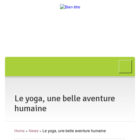
Accueil
A propos
Bon cadeau
Le yoga, une belle aventure
Shiatsu
humaine
L’art japonais
Séances
Home
»
News
»
Le yoga, une belle aventure humaine
En entreprise