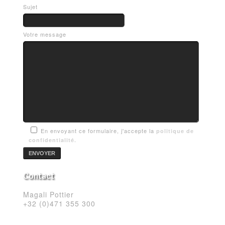
Sujet
Votre message
En envoyant ce formulaire, j'accepte la
politique de
confidentialité.
Contact
Magali Pottier
+32 (0)471 355 300