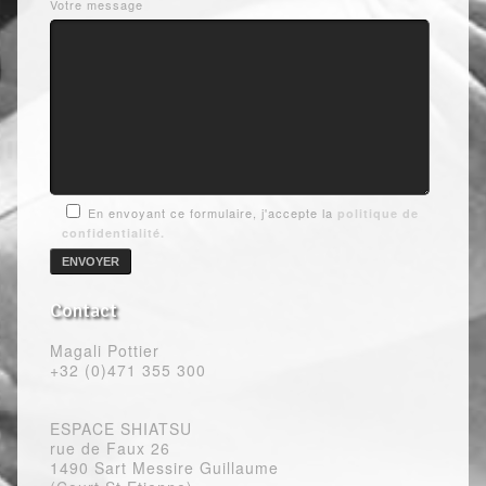
Votre message
En envoyant ce formulaire, j'accepte la
politique de
confidentialité.
Contact
Magali Pottier
+32 (0)471 355 300
ESPACE SHIATSU
rue de Faux 26
1490 Sart Messire Guillaume