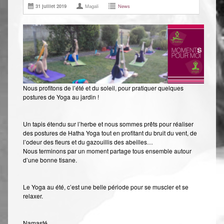
31 juillet 2019
Magali
News
Shiatsu Tarifs
Yoga
L’état optimal
Nos cours
Inscription en ligne
Nous profitons de l’été et du soleil, pour pratiquer quelques
postures de Yoga au jardin !
Yoga en entreprise
Boutique
Un tapis étendu sur l’herbe et nous sommes prêts pour réaliser
des postures de Hatha Yoga tout en profitant du bruit du vent, de
l’odeur des fleurs et du gazouillis des abeilles…
Contact
Nous terminons par un moment partage tous ensemble autour
d’une bonne tisane.
Le Yoga au été, c’est une belle période pour se muscler et se
relaxer.
Namasté