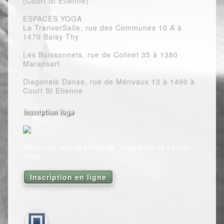
(Court St Etienne)
ESPACES YOGA
La TranverSalle, rue des Communes 10 A à
1470 Baisy Thy
Les Buissonnets, rue de Colinet 35 à 1380
Maransart
Diagonale Danse, rue de Mérivaux 13 à 1490 à
Court St Etienne
Inscription Yoga
Réservez vos séances de Yoga pour la saison
2026
Inscription en ligne
Moments Pour Moi - Centre de Yoga