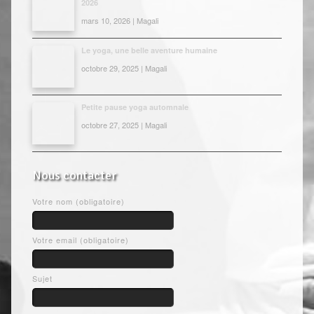
2026
mars 10, 2026 | Magali
Le yoga, une belle aventure humaine
octobre 29, 2025 | Magali
Petite pause yoga automnale
octobre 27, 2025 | Magali
Nous contacter
Votre nom (obligatoire)
Votre email (obligatoire)
Sujet