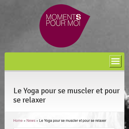
Accueil
A propos
Bon cadeau
Le Yoga pour se muscler et pour
Shiatsu
se relaxer
L’art japonais
Séances
Home
»
News
»
Le Yoga pour se muscler et pour se relaxer
En entreprise