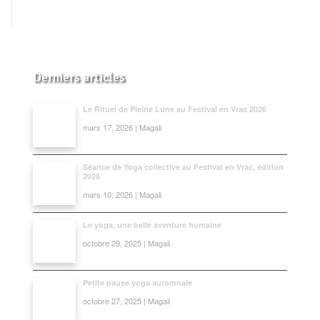
Derniers articles
Le Rituel de Pleine Lune au Festival en Vrac 2026
mars 17, 2026 | Magali
Séance de Yoga collective au Festival en Vrac, édition
2026
mars 10, 2026 | Magali
Le yoga, une belle aventure humaine
octobre 29, 2025 | Magali
Petite pause yoga automnale
octobre 27, 2025 | Magali