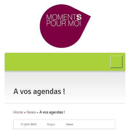
Accueil
A propos
Bon cadeau
A vos agendas !
Shiatsu
L’art japonais
Home
»
News
»
A vos agendas !
Séances
En entreprise
11 juin 2014
Magali
News