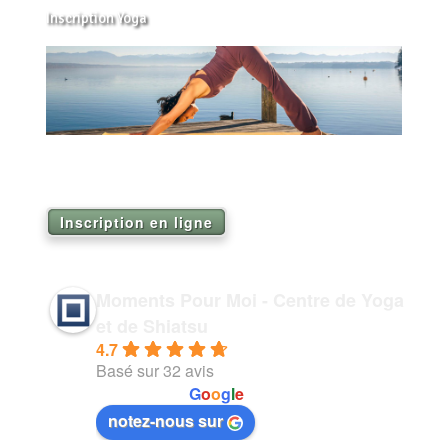
Inscription Yoga
Réservez vos séances de Yoga pour la saison
2026
Inscription en ligne
Moments Pour Moi - Centre de Yoga
et de Shiatsu
4.7
Basé sur 32 avis
powered by
G
o
o
g
l
e
notez-nous sur