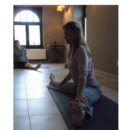
Shiatsu Tarifs
Yoga
L’état optimal
Nos cours
Inscription en ligne
Yoga en entreprise
Boutique
Contact