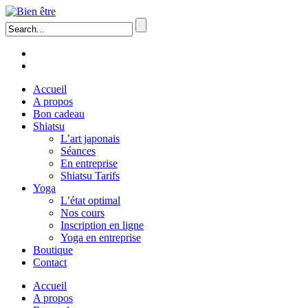
Accueil
A propos
Bon cadeau
Shiatsu
L’art japonais
Séances
En entreprise
Shiatsu Tarifs
Yoga
L’état optimal
Nos cours
Inscription en ligne
Yoga en entreprise
Boutique
Contact
Accueil
A propos