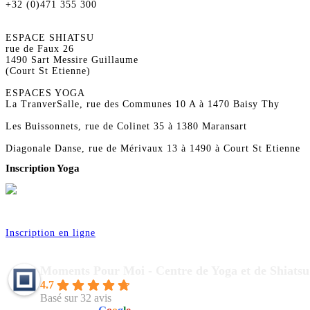
+32 (0)471 355 300
ESPACE SHIATSU
rue de Faux 26
1490 Sart Messire Guillaume
(Court St Etienne)
ESPACES YOGA
La TranverSalle, rue des Communes 10 A à 1470 Baisy Thy
Les Buissonnets, rue de Colinet 35 à 1380 Maransart
Diagonale Danse, rue de Mérivaux 13 à 1490 à Court St Etienne
Inscription Yoga
Réservez vos séances de Yoga pour la saison 2026
Inscription en ligne
Moments Pour Moi - Centre de Yoga et de Shiatsu
4.7
Basé sur 32 avis