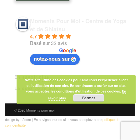
Moments Pour Moi - Centre de Yoga
et de Shiatsu
4.7
Basé sur 32 avis
powered by
G
o
o
g
l
e
notez-nous sur
En savoir plus
Notre site utilise des cookies pour améliorer l'expérience client
et l'utilisation de son site. En continuant à surfer sur ce site,
Laissez votre avis
vous acceptez les conditions d'utilisation de ces cookies.
En
Fermer
savoir plus
© 2026 Moments pour moi
design by a2com | En navigant sur ce site, vous acceptez notre
politique de
confidentialité.