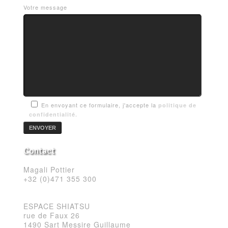
Votre message
En envoyant ce formulaire, j'accepte la
politique de
confidentialité.
Contact
Magali Pottier
+32 (0)471 355 300
ESPACE SHIATSU
rue de Faux 26
1490 Sart Messire Guillaume