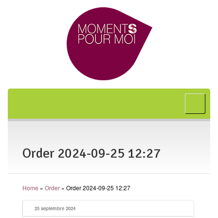
Accueil
A propos
Bon cadeau
Order 2024-09-25 12:27
Shiatsu
L’art japonais
Home
»
Order
»
Order 2024-09-25 12:27
Séances
En entreprise
25 septembre 2024