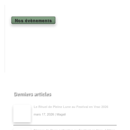
Shiatsu Tarifs
Yoga
Nos évènements
L’état optimal
Nos cours
Inscription en ligne
Yoga en entreprise
Boutique
Contact
Derniers articles
Le Rituel de Pleine Lune au Festival en Vrac 2026
mars 17, 2026 | Magali