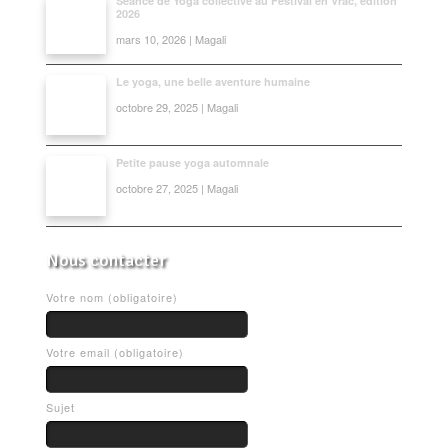
Séance de Yoga collective au Festival en Vrac, édition
2026
mars 10, 2026 | Magali
Le yoga, une belle aventure humaine
octobre 29, 2025 | Magali
Petite pause yoga automnale
octobre 27, 2025 | Magali
Nous contacter
Votre nom (obligatoire)
Votre email (obligatoire)
Sujet