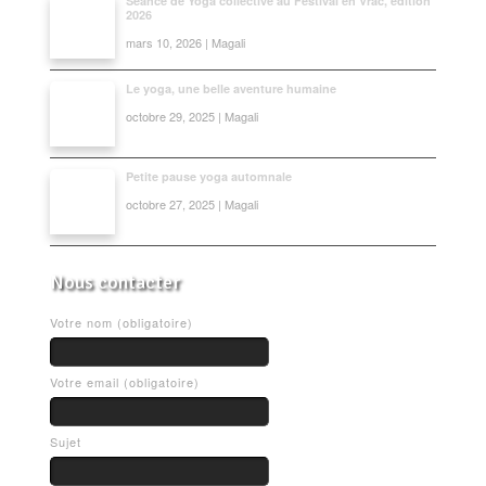
Séance de Yoga collective au Festival en Vrac, édition
2026
mars 10, 2026 | Magali
Le yoga, une belle aventure humaine
octobre 29, 2025 | Magali
Petite pause yoga automnale
octobre 27, 2025 | Magali
Nous contacter
Votre nom (obligatoire)
Votre email (obligatoire)
Sujet