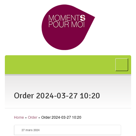
Accueil
A propos
Bon cadeau
Order 2024-03-27 10:20
Shiatsu
L’art japonais
Home
»
Order
»
Order 2024-03-27 10:20
Séances
En entreprise
27 mars 2024