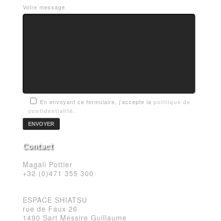
Votre message
En envoyant ce formulaire, j'accepte la
politique de
confidentialité.
Contact
Magali Pottier
+32 (0)471 355 300
ESPACE SHIATSU
rue de Faux 26
1490 Sart Messire Guillaume