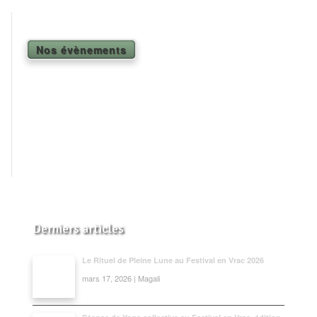
Shiatsu Tarifs
Yoga
Nos évènements
L’état optimal
Nos cours
Inscription en ligne
Yoga en entreprise
Boutique
Contact
Derniers articles
Le Rituel de Pleine Lune au Festival en Vrac 2026
mars 17, 2026 | Magali