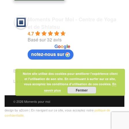
Moments Pour Moi - Centre de Yoga
et de Shiatsu
4.7
Basé sur 32 avis
powered by
G
o
o
g
l
e
notez-nous sur
En savoir plus
Notre site utilise des cookies pour améliorer l'expérience client
et l'utilisation de son site. En continuant à surfer sur ce site,
Laissez votre avis
vous acceptez les conditions d'utilisation de ces cookies.
En
Fermer
savoir plus
© 2026 Moments pour moi
design by a2com | En navigant sur ce site, vous acceptez notre
politique de
confidentialité.