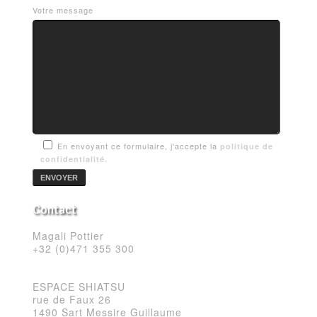
Votre message
En envoyant ce formulaire, j'accepte la
politique de
confidentialité.
Contact
Magali Pottier
+32 (0)471 355 300
ESPACE SHIATSU
rue de Faux 26
1490 Sart Messire Guillaume