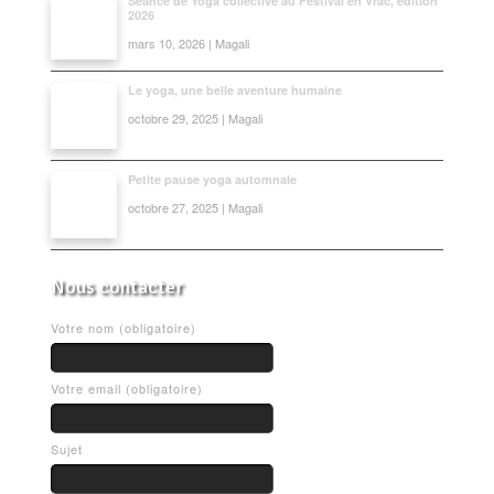
Séance de Yoga collective au Festival en Vrac, édition
2026
mars 10, 2026 | Magali
Le yoga, une belle aventure humaine
octobre 29, 2025 | Magali
Petite pause yoga automnale
octobre 27, 2025 | Magali
Nous contacter
Votre nom (obligatoire)
Votre email (obligatoire)
Sujet