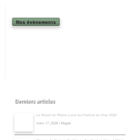
Shiatsu Tarifs
Yoga
Nos évènements
L’état optimal
Nos cours
Inscription en ligne
Yoga en entreprise
Boutique
Contact
Derniers articles
Le Rituel de Pleine Lune au Festival en Vrac 2026
mars 17, 2026 | Magali