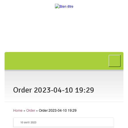
Accueil
A propos
Bon cadeau
Order 2023-04-10 19:29
Shiatsu
L’art japonais
Home
»
Order
»
Order 2023-04-10 19:29
Séances
En entreprise
10 avril 2023