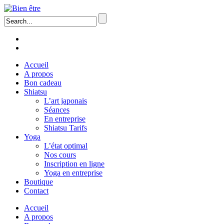
Accueil
A propos
Bon cadeau
Shiatsu
L’art japonais
Séances
En entreprise
Shiatsu Tarifs
Yoga
L’état optimal
Nos cours
Inscription en ligne
Yoga en entreprise
Boutique
Contact
Accueil
A propos