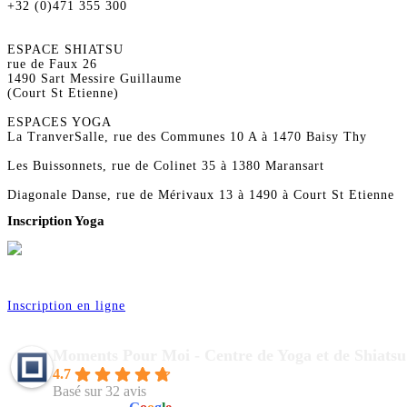
+32 (0)471 355 300
ESPACE SHIATSU
rue de Faux 26
1490 Sart Messire Guillaume
(Court St Etienne)
ESPACES YOGA
La TranverSalle, rue des Communes 10 A à 1470 Baisy Thy
Les Buissonnets, rue de Colinet 35 à 1380 Maransart
Diagonale Danse, rue de Mérivaux 13 à 1490 à Court St Etienne
Inscription Yoga
Réservez vos séances de Yoga pour la saison 2026
Inscription en ligne
Moments Pour Moi - Centre de Yoga et de Shiatsu
4.7
Basé sur 32 avis