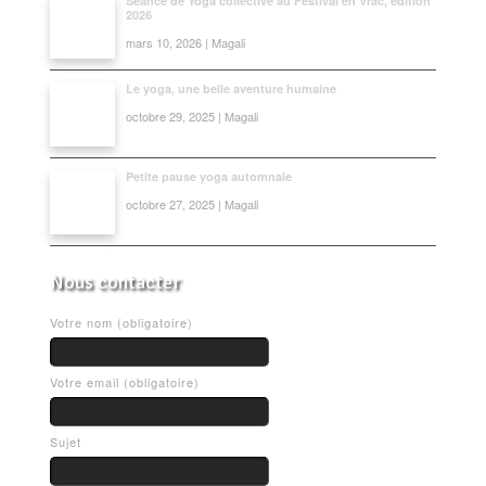
Séance de Yoga collective au Festival en Vrac, édition
2026
mars 10, 2026 | Magali
Le yoga, une belle aventure humaine
octobre 29, 2025 | Magali
Petite pause yoga automnale
octobre 27, 2025 | Magali
Nous contacter
Votre nom (obligatoire)
Votre email (obligatoire)
Sujet