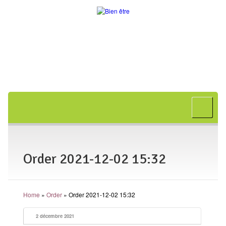
Accueil
A propos
Bon cadeau
Order 2021-12-02 15:32
Shiatsu
L’art japonais
Home
»
Order
»
Order 2021-12-02 15:32
Séances
En entreprise
2 décembre 2021