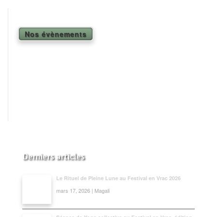
Shiatsu Tarifs
Yoga
Nos évènements
L’état optimal
Nos cours
Inscription en ligne
Yoga en entreprise
Boutique
Contact
Derniers articles
Le Rituel de Pleine Lune au Festival en Vrac 2026
mars 17, 2026 | Magali