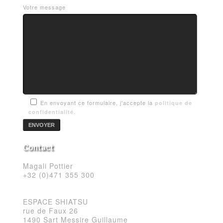
Votre message
En envoyant ce formulaire, j'accepte la
politique de
confidentialité.
Contact
Magali Pottier
+32 (0)471 355 300
ESPACE SHIATSU
rue de Faux 26
1490 Sart Messire Guillaume