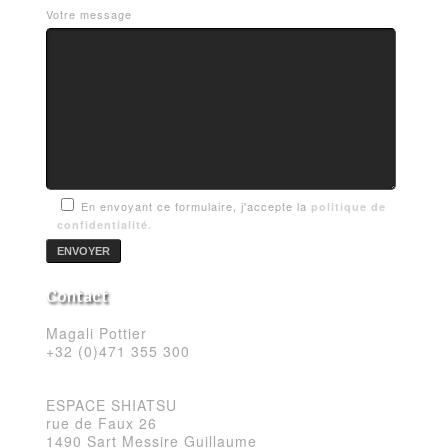
Votre message
En envoyant ce formulaire, j'accepte la
politique de
confidentialité.
Contact
Magali Pottier
+32 (0)471 355 300
ESPACE SHIATSU
rue de Faux 26
1490 Sart Messire Guillaume