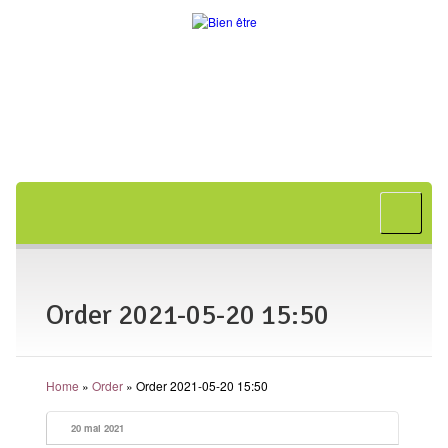
Accueil
A propos
Bon cadeau
Order 2021-05-20 15:50
Shiatsu
L’art japonais
Home
»
Order
»
Order 2021-05-20 15:50
Séances
En entreprise
20 mai 2021