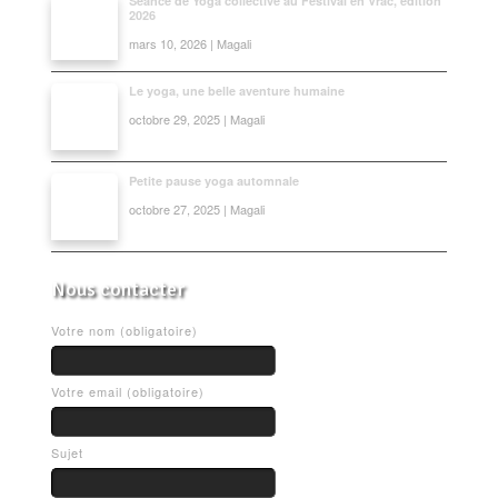
Séance de Yoga collective au Festival en Vrac, édition
2026
mars 10, 2026 | Magali
Le yoga, une belle aventure humaine
octobre 29, 2025 | Magali
Petite pause yoga automnale
octobre 27, 2025 | Magali
Nous contacter
Votre nom (obligatoire)
Votre email (obligatoire)
Sujet