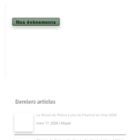
Shiatsu Tarifs
Yoga
Nos évènements
L’état optimal
Nos cours
Inscription en ligne
Yoga en entreprise
Boutique
Contact
Derniers articles
Le Rituel de Pleine Lune au Festival en Vrac 2026
mars 17, 2026 | Magali