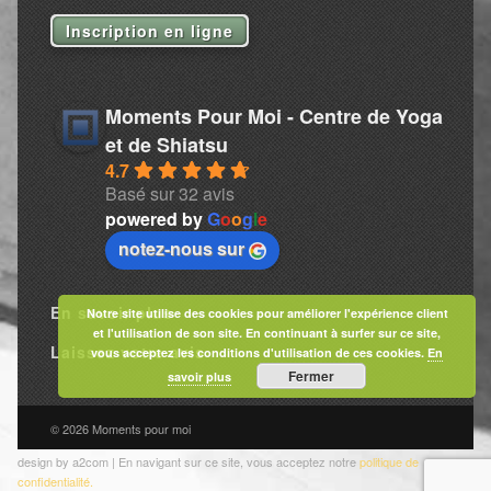
Inscription en ligne
Moments Pour Moi - Centre de Yoga
et de Shiatsu
4.7
Basé sur 32 avis
powered by
G
o
o
g
l
e
notez-nous sur
En savoir plus
Notre site utilise des cookies pour améliorer l'expérience client
et l'utilisation de son site. En continuant à surfer sur ce site,
Laissez votre avis
vous acceptez les conditions d'utilisation de ces cookies.
En
Fermer
savoir plus
© 2026 Moments pour moi
design by a2com | En navigant sur ce site, vous acceptez notre
politique de
confidentialité.