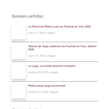
Shiatsu Tarifs
Yoga
Derniers articles
L’état optimal
Le Rituel de Pleine Lune au Festival en Vrac 2026
Nos cours
mars 17, 2026 | Magali
Inscription en ligne
Séance de Yoga collective au Festival en Vrac, édition
2026
Yoga en entreprise
mars 10, 2026 | Magali
Boutique
Le yoga, une belle aventure humaine
Contact
octobre 29, 2025 | Magali
Petite pause yoga automnale
octobre 27, 2025 | Magali