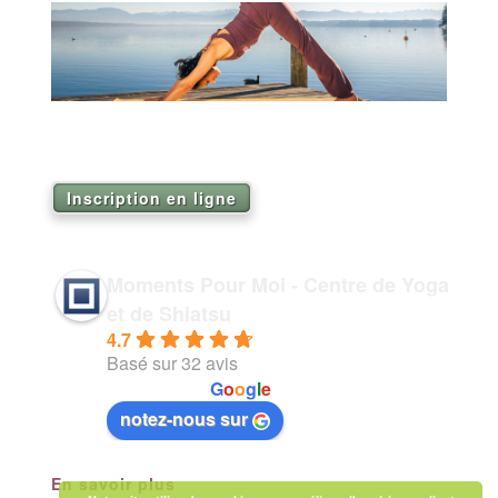
Réservez vos séances de Yoga pour la saison
2026
Inscription en ligne
Moments Pour Moi - Centre de Yoga
et de Shiatsu
4.7
Basé sur 32 avis
powered by
G
o
o
g
l
e
notez-nous sur
En savoir plus