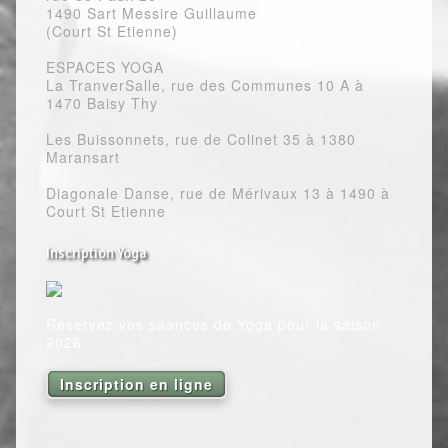
1490 Sart Messire Guillaume
(Court St Etienne)
ESPACES YOGA
La TranverSalle, rue des Communes 10 A à
1470 Baisy Thy
Les Buissonnets, rue de Colinet 35 à 1380
Maransart
Diagonale Danse, rue de Mérivaux 13 à 1490 à
Court St Etienne
Inscription Yoga
Réservez vos séances de Yoga pour la saison
2026
Inscription en ligne