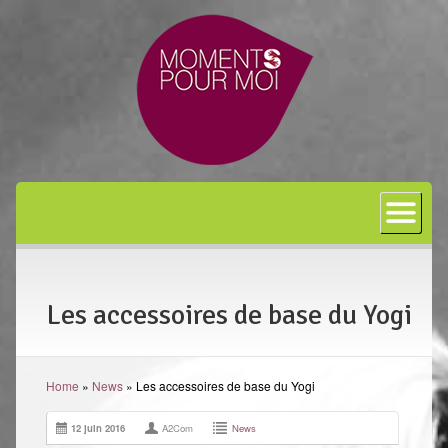
Accueil
A propos
Bon cadeau
Les accessoires de base du Yogi
Shiatsu
L’art japonais
Home
»
News
»
Les accessoires de base du Yogi
Séances
En entreprise
12 juin 2016
A2Com
News