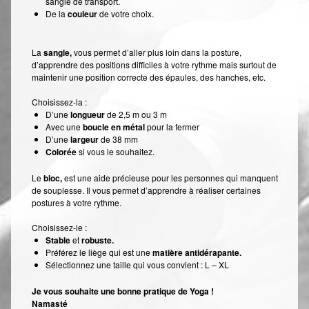
sangle de transport.
De la
couleur
de votre choix.
La
sangle,
vous permet d’aller plus loin dans la posture,
d’apprendre des positions difficiles à votre rythme mais surtout de
maintenir une position correcte des épaules, des hanches, etc.
Choisissez-la :
D’une
longueur
de 2,5 m ou 3 m
Avec une
boucle en métal
pour la fermer
D’une
largeur
de 38 mm
Colorée
si vous le souhaitez.
Le
bloc,
est une aide précieuse pour les personnes qui manquent
de souplesse. Il vous permet d’apprendre à réaliser certaines
postures à votre rythme.
Choisissez-le :
Stable
et
robuste.
Préférez le liège qui est une
matière antidérapante.
Sélectionnez une taille qui vous convient : L – XL
Je vous souhaite une bonne pratique de Yoga !
Namasté