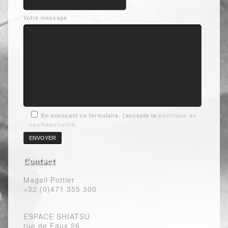
Votre message
En envoyant ce formulaire, j'accepte la
politique de
confidentialité.
Contact
Magali Pottier
+32 (0)471 355 300
ESPACE SHIATSU
rue de Faux 26