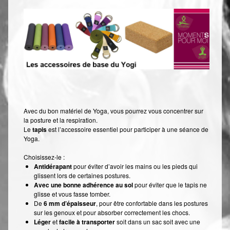
Shiatsu Tarifs
Yoga
L’état optimal
Nos cours
Inscription en ligne
Yoga en entreprise
Avec du bon matériel de Yoga, vous pourrez vous concentrer sur
la posture et la respiration.
Boutique
Le
tapis
est l’accessoire essentiel pour participer à une séance de
Yoga.
Contact
Choisissez-le :
Antidérapant
pour éviter d’avoir les mains ou les pieds qui
glissent lors de certaines postures.
Avec une bonne adhérence au sol
pour éviter que le tapis ne
glisse et vous fasse tomber.
De
6 mm d’épaisseur
, pour être confortable dans les postures
sur les genoux et pour absorber correctement les chocs.
Léger
et
facile à transporter
soit dans un sac soit avec une