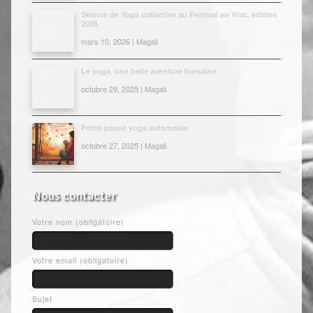
Séance de Yoga collective au Festival en Vrac, édition
2026
mars 10, 2026 | Magali
Le yoga, une belle aventure humaine
octobre 29, 2025 | Magali
Petite pause yoga automnale
octobre 27, 2025 | Magali
Nous contacter
Votre nom (obligatoire)
Votre email (obligatoire)
Sujet