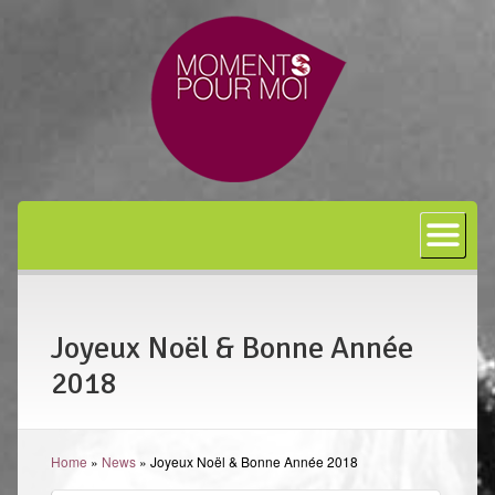
Accueil
A propos
Bon cadeau
Joyeux Noël & Bonne Année
Shiatsu
2018
L’art japonais
Séances
Home
»
News
»
Joyeux Noël & Bonne Année 2018
En entreprise