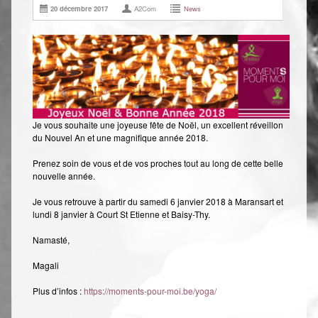
20 décembre 2017
A2Com
News
Shiatsu Tarifs
Yoga
L’état optimal
Nos cours
Inscription en ligne
Je vous souhaite une joyeuse fête de Noël, un excellent réveillon
du Nouvel An et une magnifique année 2018.
Yoga en entreprise
Prenez soin de vous et de vos proches tout au long de cette belle
Boutique
nouvelle année.
Je vous retrouve à partir du samedi 6 janvier 2018 à Maransart et
Contact
lundi 8 janvier à Court St Etienne et Baisy-Thy.
Namasté,
Magali
Plus d’infos :
https://moments-pour-moi.be/yoga/