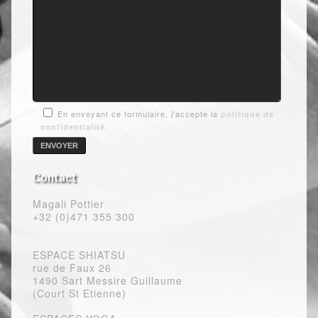
En envoyant ce formulaire, j'accepte la
politique de
confidentialité.
Contact
Magali Pottier
+32 (0)471 355 300
ESPACE SHIATSU
rue de Faux 26
1490 Sart Messire Guillaume
(Court St Etienne)