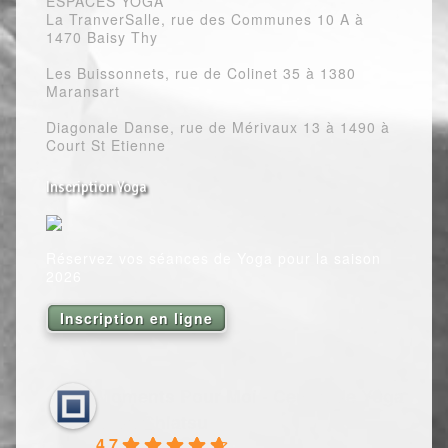
ESPACES YOGA
La TranverSalle, rue des Communes 10 A à
1470 Baisy Thy
Les Buissonnets, rue de Colinet 35 à 1380
Maransart
Diagonale Danse, rue de Mérivaux 13 à 1490 à
Court St Etienne
Inscription Yoga
Réservez vos séances de Yoga pour la saison
2026
Inscription en ligne
Moments Pour Moi - Centre de Yoga
et de Shiatsu
4.7