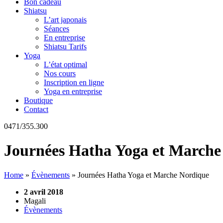
Bon cadeau
Shiatsu
L’art japonais
Séances
En entreprise
Shiatsu Tarifs
Yoga
L’état optimal
Nos cours
Inscription en ligne
Yoga en entreprise
Boutique
Contact
0471/355.300
Journées Hatha Yoga et Marche
Home
»
Évènements
»
Journées Hatha Yoga et Marche Nordique
2 avril 2018
Magali
Évènements