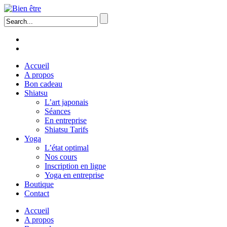
Accueil
A propos
Bon cadeau
Shiatsu
L’art japonais
Séances
En entreprise
Shiatsu Tarifs
Yoga
L’état optimal
Nos cours
Inscription en ligne
Yoga en entreprise
Boutique
Contact
Accueil
A propos