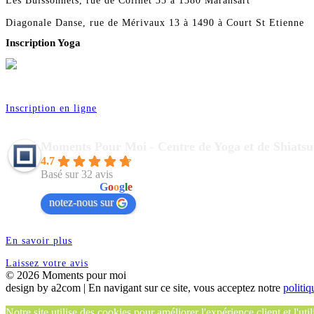
Les Buissonnets, rue de Colinet 35 à 1380 Maransart
Diagonale Danse, rue de Mérivaux 13 à 1490 à Court St Etienne
Inscription Yoga
Réservez vos séances de Yoga pour la saison 2026
Inscription en ligne
Moments Pour Moi - Centre de Yoga et de Shiatsu
4.7
Basé sur 32 avis
powered by
G
o
o
g
l
e
notez-nous sur
En savoir plus
Laissez votre avis
© 2026 Moments pour moi
design by a2com | En navigant sur ce site, vous acceptez notre
politiq
Notre site utilise des cookies pour améliorer l'expérience client et l'uti