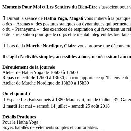
Moments Pour Moi
et
Les Sentiers du Bien-Etre
s’associent pour v
 Durant la séance de
Hatha Yoga
,
Magali
vous initiera à la pratique
o des « Asanas », des postures statiques ou dynamiques qui permettent d
o du « Pranayama » , des exercices de respiration qui favorisent un rel
o de la relaxation pour que le corps et le mental intègrent les bienfaits
 Lors de la
Marche Nordique, Claire
vous propose une découverte d
Il s’agit d’activités simples, accessibles à tous, ne nécessitant au
Déroulement de la journée
Atelier de Hatha Yoga de 10h00 à 12h00
Repas collectif de 12h00 à 13h30, chacun apporte ce qu’il a envie de 
Atelier de Marche Nordique de 13h30 à 15h30
Où et quand ?
 Espace Les Buissonnets à 1380 Maransart, rue de Colinet 35. Garer s
 mardi 1er mai – samedi 14 juillet – samedi 25 août 2018
Détails Pratiques
Pour le Hatha Yoga :
Soyez habillés de vêtements souples et confortables.