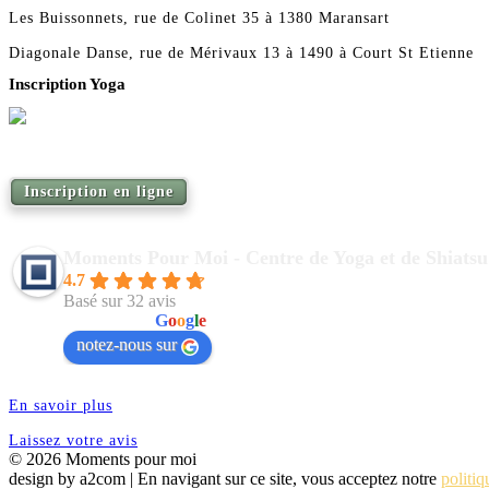
Les Buissonnets, rue de Colinet 35 à 1380 Maransart
Diagonale Danse, rue de Mérivaux 13 à 1490 à Court St Etienne
Inscription Yoga
Réservez vos séances de Yoga pour la saison 2026
Inscription en ligne
Moments Pour Moi - Centre de Yoga et de Shiatsu
4.7
Basé sur 32 avis
powered by
G
o
o
g
l
e
notez-nous sur
En savoir plus
Laissez votre avis
© 2026 Moments pour moi
design by a2com | En navigant sur ce site, vous acceptez notre
politiq