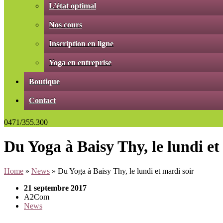
L’état optimal
Nos cours
Inscription en ligne
Yoga en entreprise
Boutique
Contact
0471/355.300
Du Yoga à Baisy Thy, le lundi et
Home
»
News
»
Du Yoga à Baisy Thy, le lundi et mardi soir
21 septembre 2017
A2Com
News