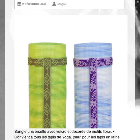
2 décembre 2020
Magali
Shiatsu Tarifs
Yoga
L’état optimal
Nos cours
Inscription en ligne
Yoga en entreprise
Boutique
Contact
Sangle universelle avec velcro et décorée de motifs floraux.
Convient à tous les tapis de Yoga. (sauf pour les tapis en laine