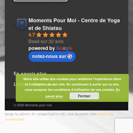
Moments Pour Moi - Centre de Yoga
et de Shiatsu
4.7
Basé sur 32 avis
powered by
G
o
o
g
l
e
notez-nous sur
En savoir plus
Notre site utilise des cookies pour améliorer l'expérience client
Laissez votre avis
et l'utilisation de son site. En continuant à surfer sur ce site,
vous acceptez les conditions d'utilisation de ces cookies.
En
Fermer
savoir plus
© 2026 Moments pour moi
design by a2com | En navigant sur ce site, vous acceptez notre
politique de
confidentialité.