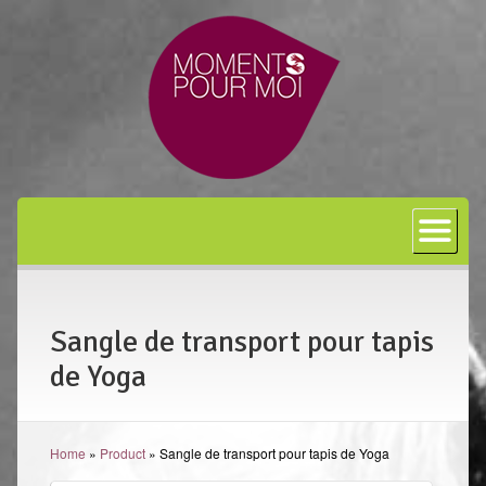
Accueil
A propos
Bon cadeau
Sangle de transport pour tapis
Shiatsu
de Yoga
L’art japonais
Séances
Home
»
Product
»
Sangle de transport pour tapis de Yoga
En entreprise