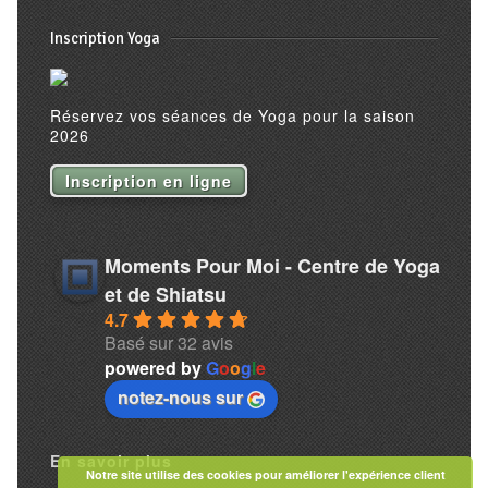
Inscription Yoga
Réservez vos séances de Yoga pour la saison
2026
Inscription en ligne
Moments Pour Moi - Centre de Yoga
et de Shiatsu
4.7
Basé sur 32 avis
powered by
G
o
o
g
l
e
notez-nous sur
En savoir plus
Notre site utilise des cookies pour améliorer l'expérience client