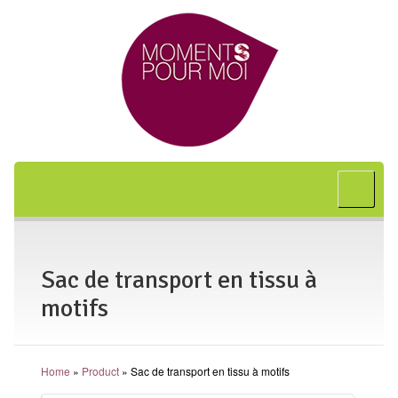
Accueil
A propos
Bon cadeau
Sac de transport en tissu à
Shiatsu
motifs
L’art japonais
Séances
Home
»
Product
»
Sac de transport en tissu à motifs
En entreprise