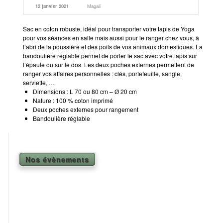
12 janvier 2021
Magali
Shiatsu Tarifs
Yoga
Sac en coton robuste, idéal pour transporter votre tapis de Yoga
pour vos séances en salle mais aussi pour le ranger chez vous, à
l’abri de la poussière et des poils de vos animaux domestiques. La
L’état optimal
bandoulière réglable permet de porter le sac avec votre tapis sur
l’épaule ou sur le dos. Les deux poches externes permettent de
Nos cours
ranger vos affaires personnelles : clés, portefeuille, sangle,
serviette, …
Inscription en ligne
Dimensions : L 70 ou 80 cm – Ø 20 cm
Nature : 100 % coton imprimé
Yoga en entreprise
Deux poches externes pour rangement
Bandoulière réglable
Boutique
Contact
Nos évènements