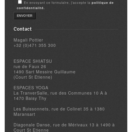
En envoyant ce formulaire, j'accepte la
politique de
confidentialité.
Contact
Magali Pottier
+32 (0)471 355 300
ESPACE SHIATSU
rue de Faux 26
1490 Sart Messire Guillaume
(Court St Etienne)
ESPACES YOGA
La TranverSalle, rue des Communes 10 A à
1470 Baisy Thy
Les Buissonnets, rue de Colinet 35 à 1380
Maransart
Diagonale Danse, rue de Mérivaux 13 à 1490 à
Court St Etienne