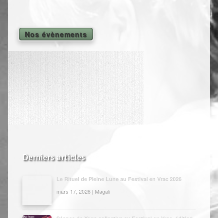
Shiatsu Tarifs
Yoga
Nos évènements
L’état optimal
Nos cours
Inscription en ligne
Yoga en entreprise
Boutique
Contact
Derniers articles
Le Rituel de Pleine Lune au Festival en Vrac 2026
mars 17, 2026 | Magali