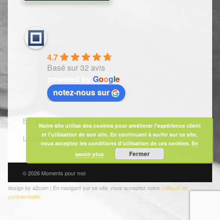
Moments Pour Moi - Centre de Yoga
et de Shiatsu
4.7
Basé sur 32 avis
powered by
G
o
o
g
l
e
notez-nous sur
En savoir plus
Notre site utilise des cookies pour améliorer l'expérience client
et l'utilisation de son site. En continuant à surfer sur ce site,
Laissez votre avis
vous acceptez les conditions d'utilisation de ces cookies.
En
Fermer
savoir plus
© 2026 Moments pour moi
design by a2com | En navigant sur ce site, vous acceptez notre
politique de
confidentialité.