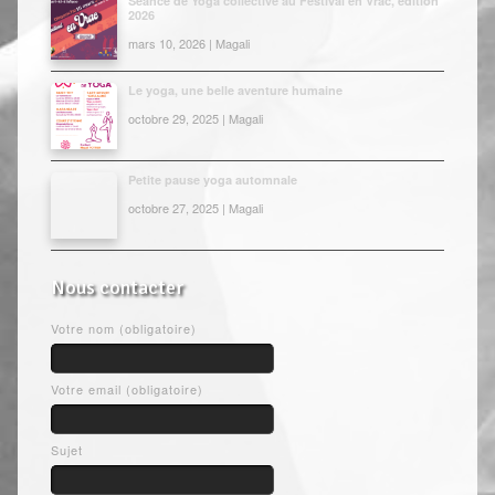
Séance de Yoga collective au Festival en Vrac, édition
2026
mars 10, 2026 | Magali
Le yoga, une belle aventure humaine
octobre 29, 2025 | Magali
Petite pause yoga automnale
octobre 27, 2025 | Magali
Nous contacter
Votre nom (obligatoire)
Votre email (obligatoire)
Sujet