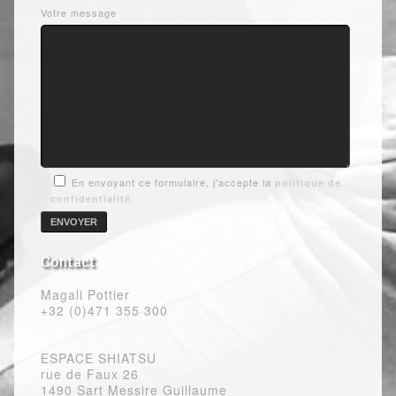
Votre message
En envoyant ce formulaire, j'accepte la
politique de
confidentialité.
Contact
Magali Pottier
+32 (0)471 355 300
ESPACE SHIATSU
rue de Faux 26
1490 Sart Messire Guillaume