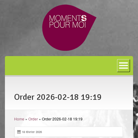
Accueil
A propos
Bon cadeau
Order 2026-02-18 19:19
Shiatsu
L’art japonais
Home
»
Order
»
Order 2026-02-18 19:19
Séances
En entreprise
18 février 2026