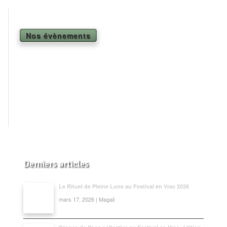
Shiatsu Tarifs
Yoga
Nos évènements
L’état optimal
Nos cours
Inscription en ligne
Yoga en entreprise
Boutique
Contact
Derniers articles
Le Rituel de Pleine Lune au Festival en Vrac 2026
mars 17, 2026 | Magali