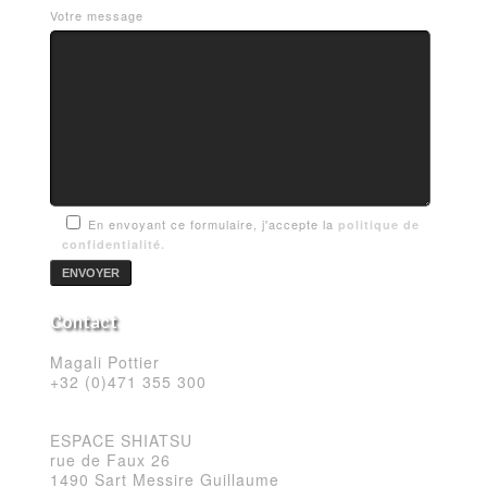
Votre message
En envoyant ce formulaire, j'accepte la
politique de
confidentialité.
Contact
Magali Pottier
+32 (0)471 355 300
ESPACE SHIATSU
rue de Faux 26
1490 Sart Messire Guillaume