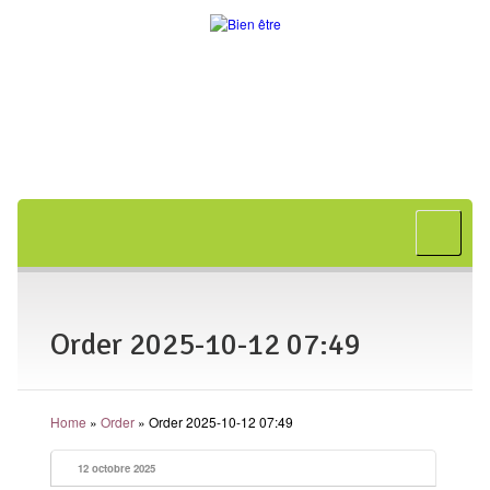
Accueil
A propos
Bon cadeau
Order 2025-10-12 07:49
Shiatsu
L’art japonais
Home
»
Order
»
Order 2025-10-12 07:49
Séances
En entreprise
12 octobre 2025