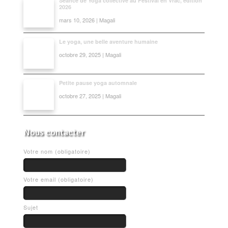
Séance de Yoga collective au Festival en Vrac, édition
2026
mars 10, 2026 | Magali
Le yoga, une belle aventure humaine
octobre 29, 2025 | Magali
Petite pause yoga automnale
octobre 27, 2025 | Magali
Nous contacter
Votre nom (obligatoire)
Votre email (obligatoire)
Sujet