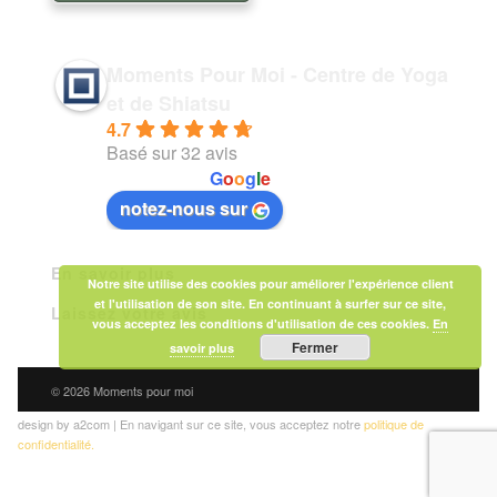
Moments Pour Moi - Centre de Yoga
et de Shiatsu
4.7
Basé sur 32 avis
powered by
G
o
o
g
l
e
notez-nous sur
En savoir plus
Notre site utilise des cookies pour améliorer l'expérience client
et l'utilisation de son site. En continuant à surfer sur ce site,
Laissez votre avis
vous acceptez les conditions d'utilisation de ces cookies.
En
Fermer
savoir plus
© 2026 Moments pour moi
design by a2com | En navigant sur ce site, vous acceptez notre
politique de
confidentialité.