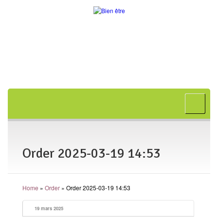
Accueil
A propos
Bon cadeau
Order 2025-03-19 14:53
Shiatsu
L’art japonais
Home
»
Order
»
Order 2025-03-19 14:53
Séances
En entreprise
19 mars 2025