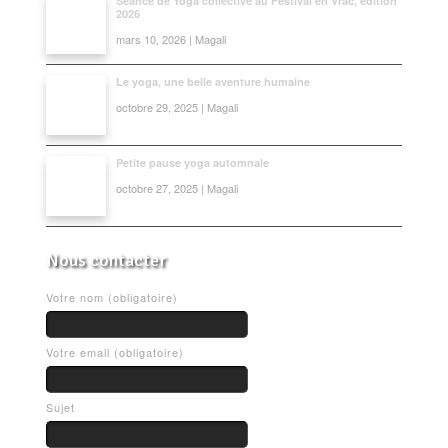
Séance de Yoga collective au Festival en Vrac, édition
2026
mars 10, 2026 | Magali
Le yoga, une belle aventure humaine
octobre 29, 2025 | Magali
Petite pause yoga automnale
octobre 27, 2025 | Magali
Nous contacter
Votre nom (obligatoire)
Votre email (obligatoire)
Sujet