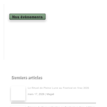
Shiatsu Tarifs
Yoga
Nos évènements
L’état optimal
Nos cours
Inscription en ligne
Yoga en entreprise
Boutique
Contact
Derniers articles
Le Rituel de Pleine Lune au Festival en Vrac 2026
mars 17, 2026 | Magali