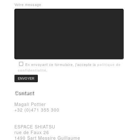
Votre message
En envoyant ce formulaire, j'accepte la
politique de
confidentialité.
Contact
Magali Pottier
+32 (0)471 355 300
ESPACE SHIATSU
rue de Faux 26
1490 Sart Messire Guillaume