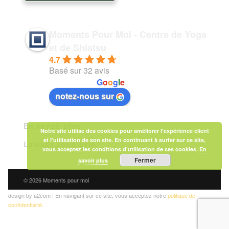
Moments Pour Moi - Centre de Yoga
et de Shiatsu
4.7
Basé sur 32 avis
powered by
G
o
o
g
l
e
notez-nous sur
En savoir plus
Notre site utilise des cookies pour améliorer l'expérience client
et l'utilisation de son site. En continuant à surfer sur ce site,
Laissez votre avis
vous acceptez les conditions d'utilisation de ces cookies.
En
Fermer
savoir plus
© 2026 Moments pour moi
design by a2com | En navigant sur ce site, vous acceptez notre
politique de
confidentialité.