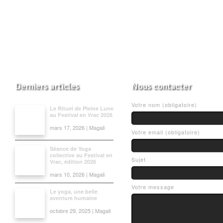
Derniers articles
Nous contacter
Votre nom (obligatoire)
Le Rituel de Pleine Lune
au Festival en Vrac 2026
mars 17, 2026 | Magali
Votre email (obligatoire)
Séance de Yoga
collective au Festival en
Sujet
Vrac, édition 2026
mars 10, 2026 | Magali
Votre message
Le yoga, une belle
aventure humaine
octobre 29, 2025 | Magali