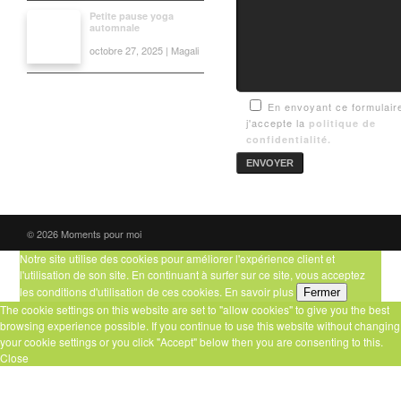
Petite pause yoga
automnale
octobre 27, 2025 | Magali
En envoyant ce formulair
j'accepte la
politique de
confidentialité.
© 2026 Moments pour moi
Notre site utilise des cookies pour améliorer l'expérience client et
l'utilisation de son site. En continuant à surfer sur ce site, vous acceptez
les conditions d'utilisation de ces cookies.
En savoir plus
Fermer
The cookie settings on this website are set to "allow cookies" to give you the best
browsing experience possible. If you continue to use this website without changing
your cookie settings or you click "Accept" below then you are consenting to this.
Close