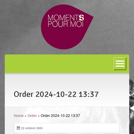
Accueil
A propos
Bon cadeau
Order 2024-10-22 13:37
Shiatsu
L’art japonais
Home
»
Order
»
Order 2024-10-22 13:37
Séances
En entreprise
22 octobre 2024