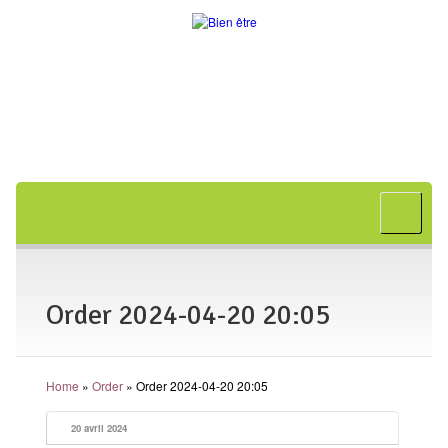
Accueil
A propos
Bon cadeau
Order 2024-04-20 20:05
Shiatsu
L’art japonais
Home
»
Order
»
Order 2024-04-20 20:05
Séances
En entreprise
20 avril 2024