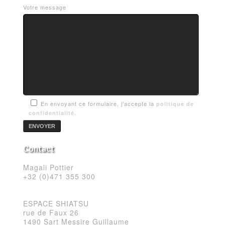
Votre message
En envoyant ce formulaire, j'accepte la
politique de
confidentialité.
Contact
Magali Pottier
+32 (0)471 355 300
ESPACE SHIATSU
rue de Faux 26
1490 Sart Messire Guillaume