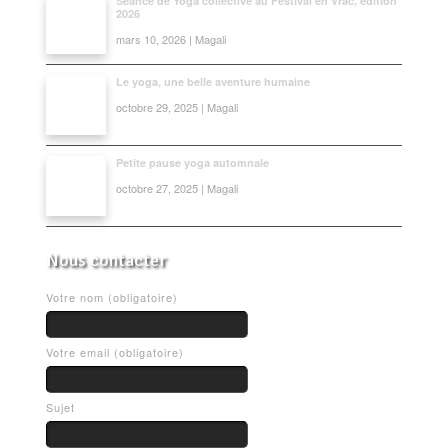
Séance de Yoga collective au Festival en Vrac, édition
2026
mars 10, 2026 | Magali
Le yoga, une belle aventure humaine
octobre 29, 2025 | Magali
Petite pause yoga automnale
octobre 27, 2025 | Magali
Nous contacter
Votre nom (obligatoire)
Votre email (obligatoire)
Sujet