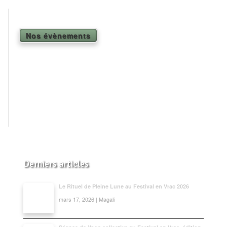
Shiatsu Tarifs
Yoga
Nos évènements
L’état optimal
Nos cours
Inscription en ligne
Yoga en entreprise
Boutique
Contact
Derniers articles
Le Rituel de Pleine Lune au Festival en Vrac 2026
mars 17, 2026 | Magali