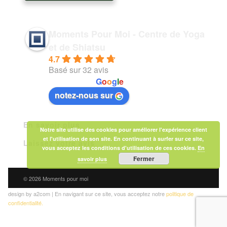
Moments Pour Moi - Centre de Yoga
et de Shiatsu
4.7
Basé sur 32 avis
powered by
G
o
o
g
l
e
notez-nous sur
En savoir plus
Notre site utilise des cookies pour améliorer l'expérience client
et l'utilisation de son site. En continuant à surfer sur ce site,
Laissez votre avis
vous acceptez les conditions d'utilisation de ces cookies.
En
Fermer
savoir plus
© 2026 Moments pour moi
design by a2com | En navigant sur ce site, vous acceptez notre
politique de
confidentialité.