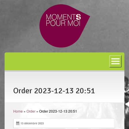
Accueil
A propos
Bon cadeau
Order 2023-12-13 20:51
Shiatsu
L’art japonais
Home
»
Order
»
Order 2023-12-13 20:51
Séances
En entreprise
13 décembre 2023