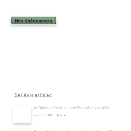
Shiatsu Tarifs
Yoga
Nos évènements
L’état optimal
Nos cours
Inscription en ligne
Yoga en entreprise
Boutique
Contact
Derniers articles
Le Rituel de Pleine Lune au Festival en Vrac 2026
mars 17, 2026 | Magali