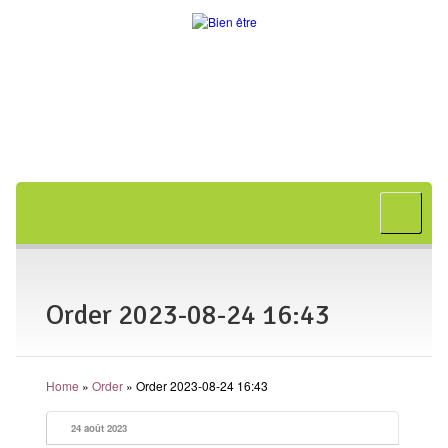
Accueil
A propos
Bon cadeau
Order 2023-08-24 16:43
Shiatsu
L’art japonais
Home
»
Order
»
Order 2023-08-24 16:43
Séances
En entreprise
24 août 2023