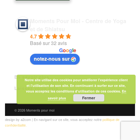
Moments Pour Moi - Centre de Yoga
et de Shiatsu
4.7
Basé sur 32 avis
powered by
G
o
o
g
l
e
notez-nous sur
En savoir plus
Notre site utilise des cookies pour améliorer l'expérience client
et l'utilisation de son site. En continuant à surfer sur ce site,
Laissez votre avis
vous acceptez les conditions d'utilisation de ces cookies.
En
Fermer
savoir plus
© 2026 Moments pour moi
design by a2com | En navigant sur ce site, vous acceptez notre
politique de
confidentialité.