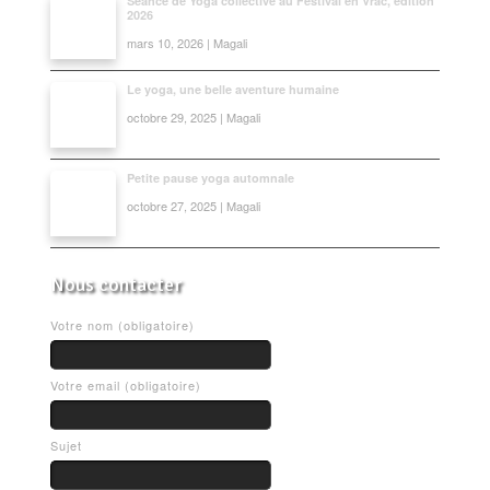
Séance de Yoga collective au Festival en Vrac, édition
2026
mars 10, 2026 | Magali
Le yoga, une belle aventure humaine
octobre 29, 2025 | Magali
Petite pause yoga automnale
octobre 27, 2025 | Magali
Nous contacter
Votre nom (obligatoire)
Votre email (obligatoire)
Sujet