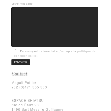
Votre message
En envoyant ce formulaire, j'accepte la
politique de
confidentialité.
Contact
Magali Pottier
+32 (0)471 355 300
ESPACE SHIATSU
rue de Faux 26
1490 Sart Messire Guillaume