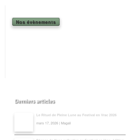
Shiatsu Tarifs
Yoga
Nos évènements
L’état optimal
Nos cours
Inscription en ligne
Yoga en entreprise
Boutique
Contact
Derniers articles
Le Rituel de Pleine Lune au Festival en Vrac 2026
mars 17, 2026 | Magali