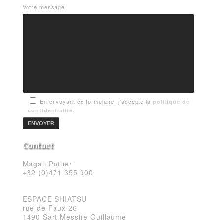
Votre message
En envoyant ce formulaire, j'accepte la
politique de
confidentialité.
Contact
Magali Pottier
+32 (0)471 355 300
ESPACE SHIATSU
rue de Faux 26
1490 Sart Messire Guillaume