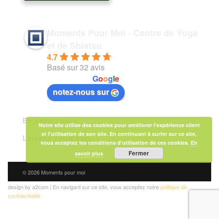
Moments Pour Moi - Centre de Yoga
et de Shiatsu
4.7
Basé sur 32 avis
powered by
G
o
o
g
l
e
notez-nous sur
En savoir plus
Notre site utilise des cookies pour améliorer l'expérience client
et l'utilisation de son site. En continuant à surfer sur ce site,
Laissez votre avis
vous acceptez les conditions d'utilisation de ces cookies.
En
Fermer
savoir plus
© 2026 Moments pour moi
design by a2com | En navigant sur ce site, vous acceptez notre
politique de
confidentialité.