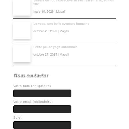
Séance de Yoga collective au Festival en Vrac, édition
2026
mars 10, 2026 | Magali
Le yoga, une belle aventure humaine
octobre 29, 2025 | Magali
Petite pause yoga automnale
octobre 27, 2025 | Magali
Nous contacter
Votre nom (obligatoire)
Votre email (obligatoire)
Sujet