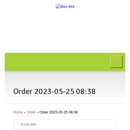
Accueil
A propos
Bon cadeau
Order 2023-05-25 08:38
Shiatsu
L’art japonais
Home
»
Order
»
Order 2023-05-25 08:38
Séances
En entreprise
25 mai 2023