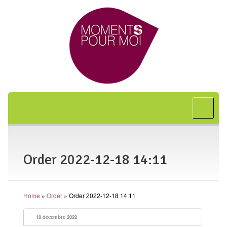
Accueil
A propos
Bon cadeau
Order 2022-12-18 14:11
Shiatsu
L’art japonais
Home
»
Order
»
Order 2022-12-18 14:11
Séances
En entreprise
18 décembre 2022