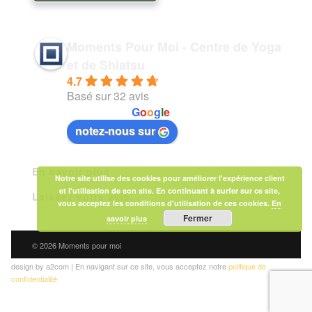
Moments Pour Moi - Centre de Yoga
et de Shiatsu
4.7
Basé sur 32 avis
powered by
G
o
o
g
l
e
notez-nous sur
En savoir plus
Notre site utilise des cookies pour améliorer l'expérience client
et l'utilisation de son site. En continuant à surfer sur ce site,
Laissez votre avis
vous acceptez les conditions d'utilisation de ces cookies.
En
Fermer
savoir plus
© 2026 Moments pour moi
design by a2com | En navigant sur ce site, vous acceptez notre
politique de
confidentialité.