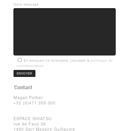
Votre message
En envoyant ce formulaire, j'accepte la
politique de
confidentialité.
Contact
Magali Pottier
+32 (0)471 355 300
ESPACE SHIATSU
rue de Faux 26
1490 Sart Messire Guillaume