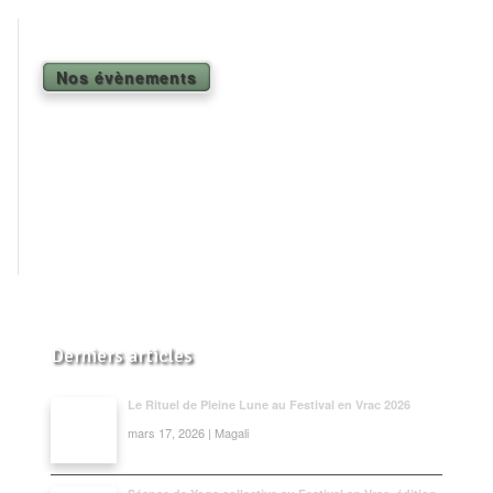
Shiatsu Tarifs
Yoga
Nos évènements
L’état optimal
Nos cours
Inscription en ligne
Yoga en entreprise
Boutique
Contact
Derniers articles
Le Rituel de Pleine Lune au Festival en Vrac 2026
mars 17, 2026 | Magali