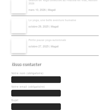
Séance de Yoga collective au Festival en Vrac, édition
2026
mars 10, 2026 | Magali
Le yoga, une belle aventure humaine
octobre 29, 2025 | Magali
Petite pause yoga automnale
octobre 27, 2025 | Magali
Nous contacter
Votre nom (obligatoire)
Votre email (obligatoire)
Sujet