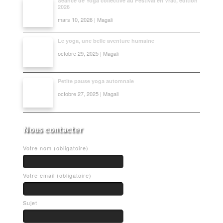
Séance de Yoga collective au Festival en Vrac, édition
2026
mars 10, 2026 | Magali
Le yoga, une belle aventure humaine
octobre 29, 2025 | Magali
Petite pause yoga automnale
octobre 27, 2025 | Magali
Nous contacter
Votre nom (obligatoire)
Votre email (obligatoire)
Sujet