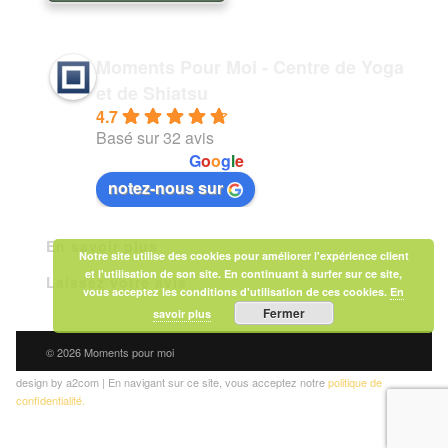
Moments Pour Moi - Centre de Yoga
et de Shiatsu
4.7
Basé sur 32 avis
powered by
G
o
o
g
l
e
notez-nous sur
En savoir plus
Notre site utilise des cookies pour améliorer l'expérience client
et l'utilisation de son site. En continuant à surfer sur ce site,
Laissez votre avis
vous acceptez les conditions d'utilisation de ces cookies.
En
Fermer
savoir plus
© 2026 Moments pour moi
design by a2com | En navigant sur ce site, vous acceptez notre
politique de
confidentialité.