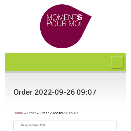
Accueil
A propos
Bon cadeau
Order 2022-09-26 09:07
Shiatsu
L’art japonais
Home
»
Order
»
Order 2022-09-26 09:07
Séances
En entreprise
26 septembre 2022