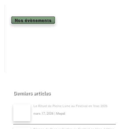
Shiatsu Tarifs
Yoga
Nos évènements
L’état optimal
Nos cours
Inscription en ligne
Yoga en entreprise
Boutique
Contact
Derniers articles
Le Rituel de Pleine Lune au Festival en Vrac 2026
mars 17, 2026 | Magali