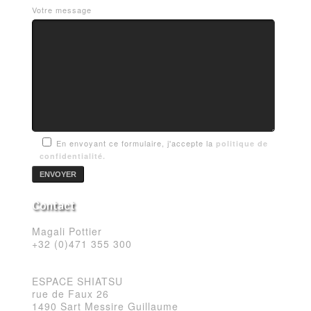
Votre message
En envoyant ce formulaire, j'accepte la
politique de
confidentialité.
Contact
Magali Pottier
+32 (0)471 355 300
ESPACE SHIATSU
rue de Faux 26
1490 Sart Messire Guillaume