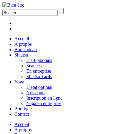
Accueil
A propos
Bon cadeau
Shiatsu
L’art japonais
Séances
En entreprise
Shiatsu Tarifs
Yoga
L’état optimal
Nos cours
Inscription en ligne
Yoga en entreprise
Boutique
Contact
Accueil
A propos