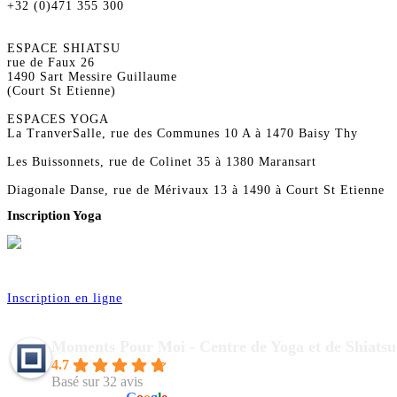
+32 (0)471 355 300
ESPACE SHIATSU
rue de Faux 26
1490 Sart Messire Guillaume
(Court St Etienne)
ESPACES YOGA
La TranverSalle, rue des Communes 10 A à 1470 Baisy Thy
Les Buissonnets, rue de Colinet 35 à 1380 Maransart
Diagonale Danse, rue de Mérivaux 13 à 1490 à Court St Etienne
Inscription Yoga
Réservez vos séances de Yoga pour la saison 2026
Inscription en ligne
Moments Pour Moi - Centre de Yoga et de Shiatsu
4.7
Basé sur 32 avis