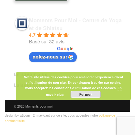
Moments Pour Moi - Centre de Yoga
et de Shiatsu
4.7
Basé sur 32 avis
powered by
G
o
o
g
l
e
notez-nous sur
En savoir plus
Notre site utilise des cookies pour améliorer l'expérience client
et l'utilisation de son site. En continuant à surfer sur ce site,
Laissez votre avis
vous acceptez les conditions d'utilisation de ces cookies.
En
Fermer
savoir plus
© 2026 Moments pour moi
design by a2com | En navigant sur ce site, vous acceptez notre
politique de
confidentialité.