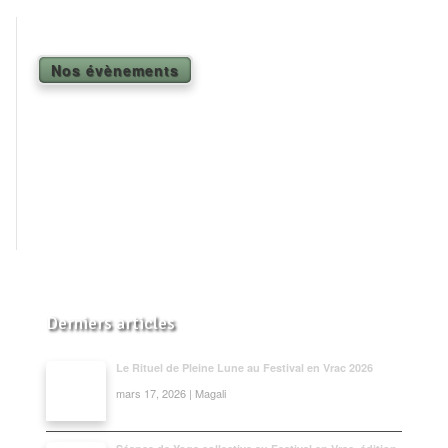
Shiatsu Tarifs
Yoga
Nos évènements
L’état optimal
Nos cours
Inscription en ligne
Yoga en entreprise
Boutique
Contact
Derniers articles
Le Rituel de Pleine Lune au Festival en Vrac 2026
mars 17, 2026 | Magali