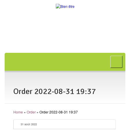
Accueil
A propos
Bon cadeau
Order 2022-08-31 19:37
Shiatsu
L’art japonais
Home
»
Order
»
Order 2022-08-31 19:37
Séances
En entreprise
31 août 2022