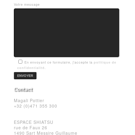
Votre message
En envoyant ce formulaire, j'accepte la
politique de
confidentialité.
Contact
Magali Pottier
+32 (0)471 355 300
ESPACE SHIATSU
rue de Faux 26
1490 Sart Messire Guillaume