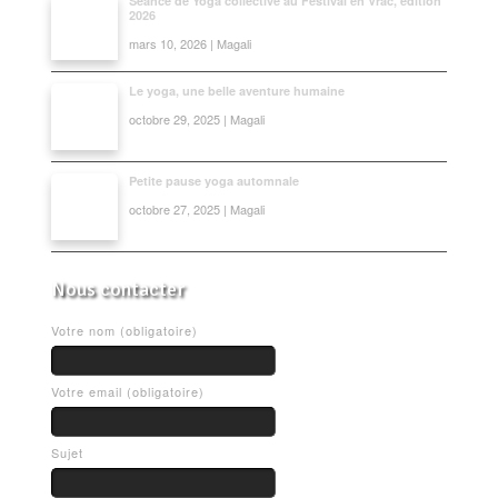
Séance de Yoga collective au Festival en Vrac, édition
2026
mars 10, 2026 | Magali
Le yoga, une belle aventure humaine
octobre 29, 2025 | Magali
Petite pause yoga automnale
octobre 27, 2025 | Magali
Nous contacter
Votre nom (obligatoire)
Votre email (obligatoire)
Sujet