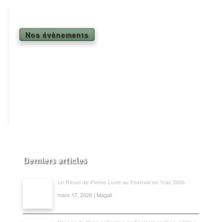
Shiatsu Tarifs
Yoga
Nos évènements
L’état optimal
Nos cours
Inscription en ligne
Yoga en entreprise
Boutique
Contact
Derniers articles
Le Rituel de Pleine Lune au Festival en Vrac 2026
mars 17, 2026 | Magali