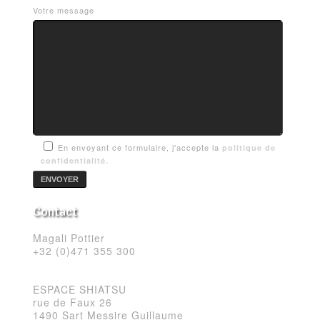
Votre message
En envoyant ce formulaire, j'accepte la
politique de
confidentialité.
Contact
Magali Pottier
+32 (0)471 355 300
ESPACE SHIATSU
rue de Faux 26
1490 Sart Messire Guillaume