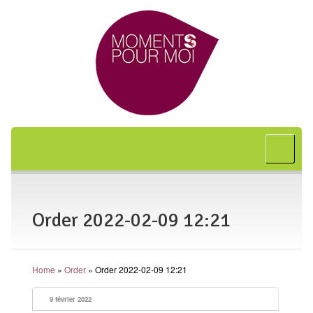
Accueil
A propos
Bon cadeau
Order 2022-02-09 12:21
Shiatsu
L’art japonais
Home
»
Order
»
Order 2022-02-09 12:21
Séances
En entreprise
9 février 2022