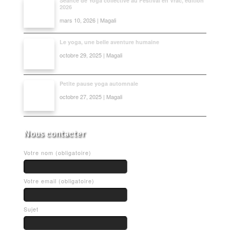
Séance de Yoga collective au Festival en Vrac, édition
2026
mars 10, 2026 | Magali
Le yoga, une belle aventure humaine
octobre 29, 2025 | Magali
Petite pause yoga automnale
octobre 27, 2025 | Magali
Nous contacter
Votre nom (obligatoire)
Votre email (obligatoire)
Sujet