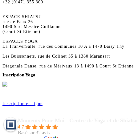
+32 (0)471 355 300
ESPACE SHIATSU
rue de Faux 26
1490 Sart Messire Guillaume
(Court St Etienne)
ESPACES YOGA
La TranverSalle, rue des Communes 10 A à 1470 Baisy Thy
Les Buissonnets, rue de Colinet 35 à 1380 Maransart
Diagonale Danse, rue de Mérivaux 13 à 1490 à Court St Etienne
Inscription Yoga
Réservez vos séances de Yoga pour la saison 2026
Inscription en ligne
Moments Pour Moi - Centre de Yoga et de Shiatsu
4.7
Basé sur 32 avis