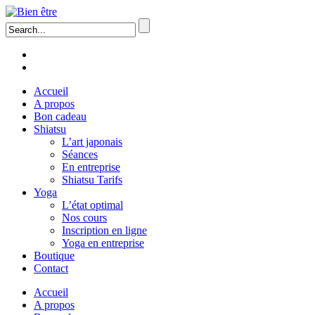
Accueil
A propos
Bon cadeau
Shiatsu
L’art japonais
Séances
En entreprise
Shiatsu Tarifs
Yoga
L’état optimal
Nos cours
Inscription en ligne
Yoga en entreprise
Boutique
Contact
Accueil
A propos